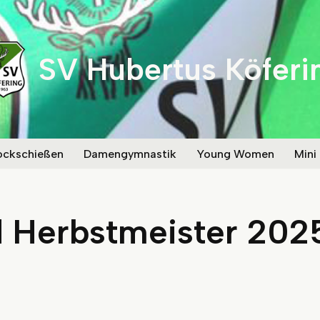
SV Hubertus Köferi
ockschießen
Damengymnastik
Young Women
Mini
Herbstmeister 2025