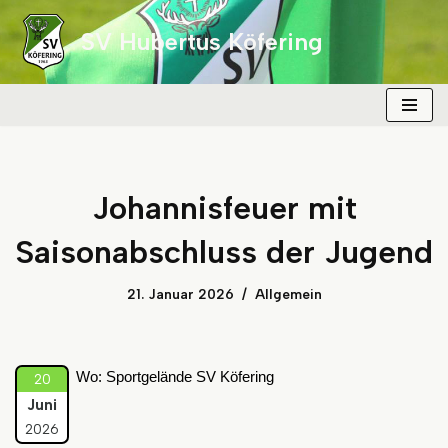
SV Hubertus Köfering
Zum
Inhalt
springen
Johannisfeuer mit
Saisonabschluss der Jugend
21. Januar 2026
Allgemein
Wo: Sportgelände SV Köfering
20
Juni
2026