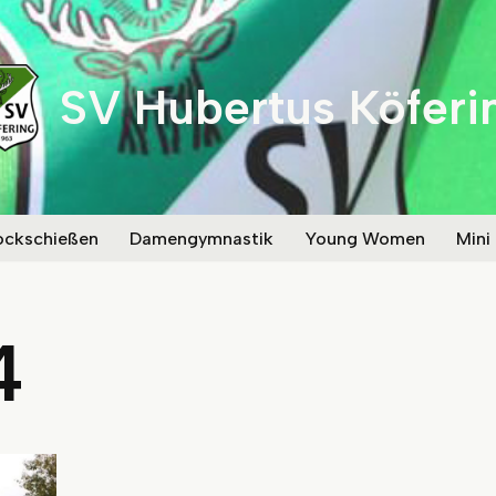
SV Hubertus Köferi
ockschießen
Damengymnastik
Young Women
Mini
4