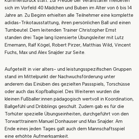
Kümmersbruck statt. Zur Freude der Veranstalter meldeten
sich im Vorfeld 40 Mädchen und Buben im Alter von 6 bis 14
Jahre an. Zu Beginn erhielten alle Teilnehmer eine komplette
adidas-Trikotausstattung, ihren persönlichen Ball und einen
Turnbeutel. Dem leitenden Trainer Christopher Ernst
standen drei Tage lang lizensierte Übungsleiter mit Lutz
Ernemann, Ralf Kögel, Robert Pirzer, Matthias Wild, Vincent
Fuchs, Max und Alex Snajder zur Seite.
Aufgeteilt in vier alters- und leistungsspezifischen Gruppen
stand im Mittelpunkt der Nachwuchsförderung unter
anderem das Einüben des gezielten Passspiels, Torschüsse
oder auch das Kopfballspiel. Des Weiteren wurden die
kleinen Fußballer:innen pädagogisch wertvoll in Koordination,
Ballgefühl und Dribblings geschult. Zudem gab es für die
Torhüter spezielle Übungseinheiten, durchgeführt von den
Torwarttrainern Manuel Donhauser und Max Snajder. Am
Ende eines jeden Tages galt auch dem Mannschaftsspiel
eine erhöhte Aufmerksamkeit.